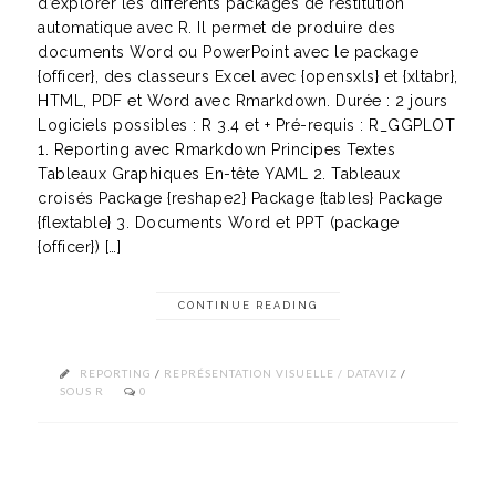
d’explorer les différents packages de restitution
automatique avec R. Il permet de produire des
documents Word ou PowerPoint avec le package
{officer}, des classeurs Excel avec {opensxls} et {xltabr},
HTML, PDF et Word avec Rmarkdown. Durée : 2 jours
Logiciels possibles : R 3.4 et + Pré-requis : R_GGPLOT
1. Reporting avec Rmarkdown Principes Textes
Tableaux Graphiques En-tête YAML 2. Tableaux
croisés Package {reshape2} Package {tables} Package
{flextable} 3. Documents Word et PPT (package
{officer}) […]
CONTINUE READING
REPORTING
/
REPRÉSENTATION VISUELLE / DATAVIZ
/
SOUS R
0