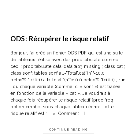
ODS : Récupérer le risque relatif
Bonjour, j’ai créé un fichier ODS PDF qui est une suite
de tableaux réalisé avec des proc tabulate comme
ceci : proc tabulate data=data.tab3 missing ; class cat ;
class sonf; tables sonf all=’Total’,cat*(n*f=10.0
pctn=’%’*f=10.1) all=’Total’*(n*f=10.0 pctn=’%’*f=10.1) ; run
; où chaque variable (comme ici « sonf ») est traitée
en fonction de la variable « cat ». Je voudrais à
chaque fois récupérer le risque relatif (proc freq
option cmh) et sous chaque tableau écrire : « Le
risque relatif est : …. ». Comment […]
CONTINUE READING