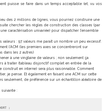
ment puisse se faire dans un temps acceptable (et, vu vos
 lieu des 2 millions de lignes, vous pourriez construire une
suite chercher les règles de construction des classes (par
une caractérisation univariée) pour dispatcher l’ensemble
 valeurs : 97 valeurs me paraît un nombre un peu excessif.
ement l’ACM (les premiers axes se concentreront sur
as dans les 2 autres)
ener à une vingtaine de valeurs ; non seulement ça
ers à traiter (tableau disjonctif complet en entrée de la
le construit en interne) sera plus raisonnable. Comment
tier, je pense. Et également en faisant une ACM sur cette
es seulement, de préférence sur un échantillon aléatoire de
 suivante :
ORT ;
