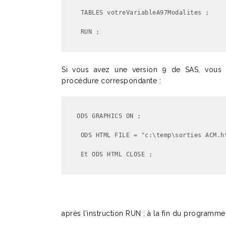
 TABLES votreVariableA97Modalites ;

 RUN ;
Si vous avez une version 9 de SAS, vous po
procédure correspondante :
ODS GRAPHICS ON ;

 ODS HTML FILE = "c:\temp\sorties ACM.htm" GPATH = "c:\temp" (URL=NONE) ;

 Et ODS HTML CLOSE ;
après l’instruction RUN ; à la fin du programme