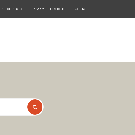
, macros etc…
FAQ
Lexique
Contact