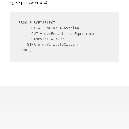
1500
par exemple).
PROC SURVEYSELECT 

      DATA = maTableSAStriée

      OUT = monEchantillonEquilibré

      SAMPSIZE = 
1500
 ;

    STRATA maVariableCible ;

 RUN ;