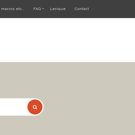
, macros etc…
FAQ
Lexique
Contact