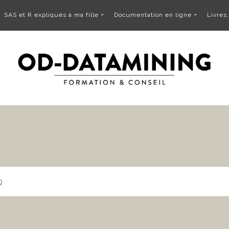
SAS et R expliqués à ma fille
Documentation en ligne
Livres