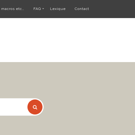
, macros etc…
FAQ
Lexique
Contact