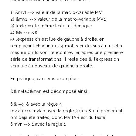
1) &mv1 ==> valeur de la macro-variable MV1
2) &mv1. ==> valeur de la macro-variable MV1
3) texte ==> le même texte à l’identique
4) && ==> &&
5) l’expression est lue de gauche à droite, en
remplaçant chacun des 4 motifs ci-dessus au fur et à
mesure qu’ils sont rencontrés. Si, après une première
série de transformations, il reste des &, l’expression
sera lue à nouveau, de gauche à droite.
En pratique, dans vos exemples…
&&mvtab&mvn est décomposé ainsi :
&& ==> & avec la règle 4
mvtab ==> mvtab avec la règle 3 (les & qui précèdent
ont déjà été traités, donc MVTAB est du texte)
&mvn ==> 1 avec la règle 1