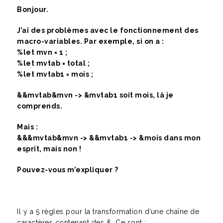
Bonjour.
J’ai des problèmes avec le fonctionnement des
macro-variables. Par exemple, si on a :
%let mvn = 1 ;
%let mvtab = total ;
%let mvtab1 = mois ;
&&mvtab&mvn -> &mvtab1 soit mois, là je
comprends.
Mais :
&&&mvtab&mvn -> &&mvtab1 -> &mois dans mon
esprit, mais non !
Pouvez-vous m’expliquer ?
Il y a 5 règles pour la transformation d’une chaîne de
caractères contenant des &. Ce sont :