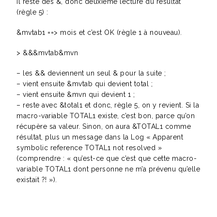
Il reste des &, donc deuxième lecture du résultat
(règle 5) :
&mvtab1 ==> mois et c’est OK (règle 1 à nouveau).
> &&&mvtab&mvn
– les && deviennent un seul & pour la suite ;
– vient ensuite &mvtab qui devient total ;
– vient ensuite &mvn qui devient 1 ;
– reste avec &total1 et donc, règle 5, on y revient. Si la
macro-variable TOTAL1 existe, c’est bon, parce qu’on
récupère sa valeur. Sinon, on aura &TOTAL1 comme
résultat, plus un message dans la Log « Apparent
symbolic reference TOTAL1 not resolved »
(comprendre : « qu’est-ce que c’est que cette macro-
variable TOTAL1 dont personne ne m’a prévenu qu’elle
existait ?! »).