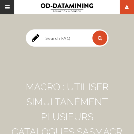
MACRO : UTILISER
SIMULTANÉMENT
PLUSIEURS
CATALOGUES SASMACR