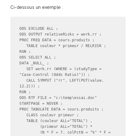
Ci-dessous un exemple :
ODS EXCLUDE ALL ;

ODS OUTPUT relativeRisks = work.rr ;

PROC FREQ DATA = cours.produits ;

   TABLE couleur * primeur / RELRISK ;

RUN ;

ODS SELECT ALL ;

DATA _NULL_ ;

   SET work.rr (WHERE = (studyType = 
"Case-Control (Odds Ratio)")) ;

   CALL SYMPUT ("rr", LEFT(PUT(value, 
12.2))) ;

RUN ;

ODS RTF FILE = "c:\temp\essai.doc" 
STARTPAGE = NEVER ;

PROC TABULATE DATA = cours.produits ;

   CLASS couleur primeur ;

   TABLE (couleur ALL="TOTAL") , 

         (primeur ALL="TOTAL") * 

         (N * F = 7. colPctN = "%" * F = 