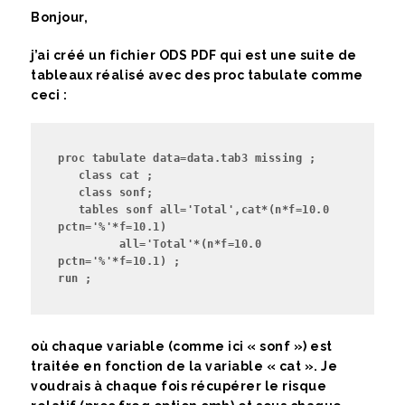
Bonjour,
j’ai créé un fichier ODS PDF qui est une suite de
tableaux réalisé avec des proc tabulate comme
ceci :
proc tabulate data=data.tab3 missing ;
   class cat ;
   class sonf;
   tables sonf all='Total',cat*(n*f=10.0 
pctn='%'*f=10.1)
         all='Total'*(n*f=10.0 
pctn='%'*f=10.1) ;
run ;
où chaque variable (comme ici « sonf ») est
traitée en fonction de la variable « cat ». Je
voudrais à chaque fois récupérer le risque