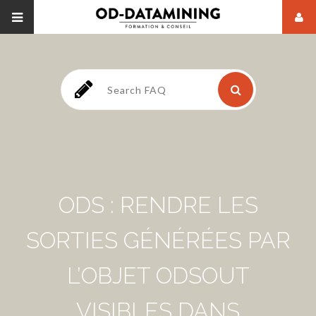
ODS : RENDRE LES
SORTIES GÉNÉRÉES PAR
L’OBJET ODSOUT
VISIBLES DANS