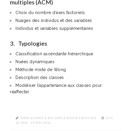
multiples (ACM)
Choix du nombre d’axes factoriels
Nuages des individus et des variables
Individus et variables supplémentaires
3. Typologies
Classification ascendante hiérarchique
Nuées dynamiques
Méthode mixte de Wong
Description des classes
Modéliser l’appartenance aux classes pour
réaffecter
DATA SCIENCE & BIG DATA
/
SOUS R
/
SOUS SAS
13 H
22 MIN , 13 MAI 2016