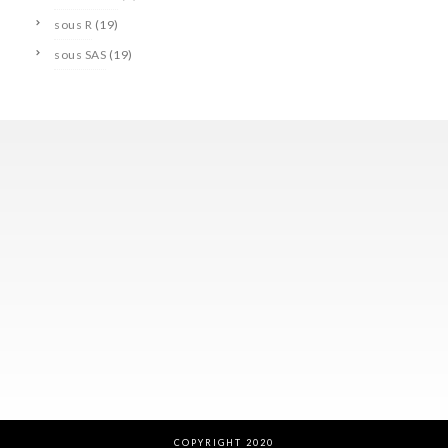
sous R
(19)
sous SAS
(19)
COPYRIGHT 2020