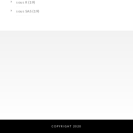
sous R
(19)
sous SAS
(19)
COPYRIGHT 2020