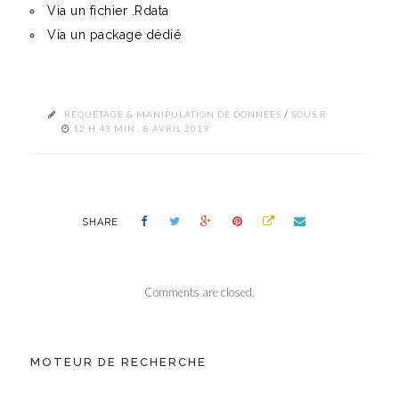
Via un fichier .Rdata
Via un package dédié
REQUÊTAGE & MANIPULATION DE DONNÉES
/
SOUS R
12 H 43 MIN , 8 AVRIL 2019
SHARE
Comments are closed.
MOTEUR DE RECHERCHE