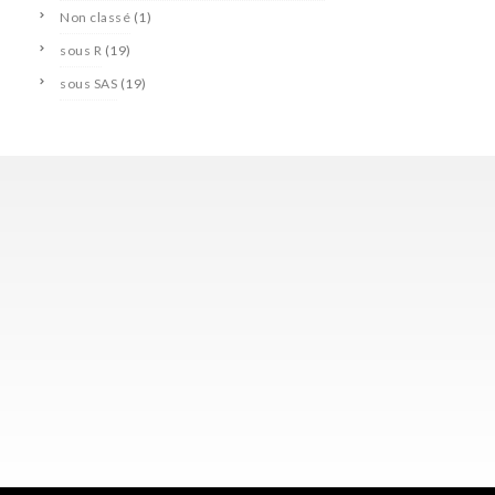
Non classé
(1)
sous R
(19)
sous SAS
(19)