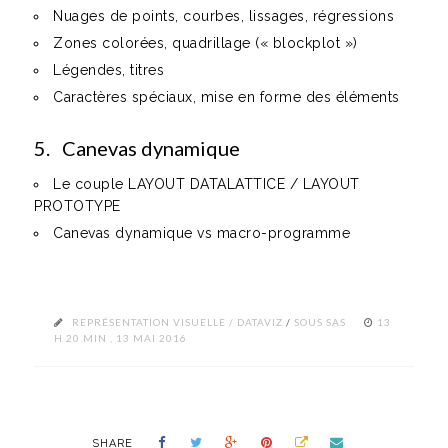
Nuages de points, courbes, lissages, régressions
Zones colorées, quadrillage (« blockplot »)
Légendes, titres
Caractères spéciaux, mise en forme des éléments
5. Canevas dynamique
Le couple LAYOUT DATALATTICE / LAYOUT
PROTOTYPE
Canevas dynamique vs macro-programme
REPRÉSENTATION VISUELLE / DATAVIZ
/
SOUS SAS
13
H 20 MIN , 13 MAI 2016
SHARE